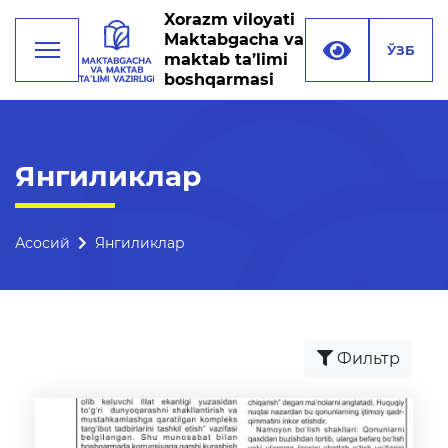
Xorazm viloyati
Maktabgacha va
ЎЗБ
maktab ta’limi
boshqarmasi
Фаолият
Янгиликлар
Раҳбарият
Бошқарма тузилмаси
Асосий
Янгиликлар
Миссия, мақсад ва
вазифалар
Реквизитлар
Фильтр
Боғланиш
Халқаро алоқалар