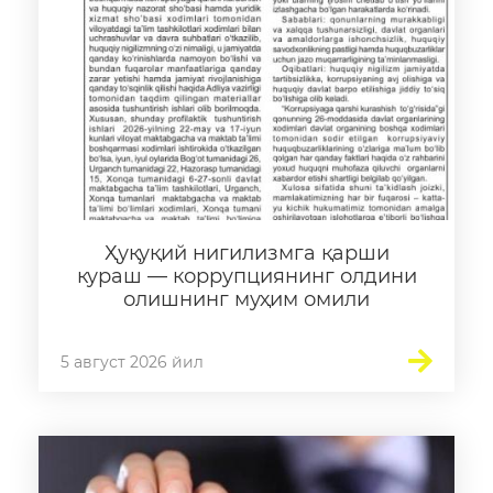
Очиқ мажлислар ўтказиш
режалари
Мувофиқлаштирувчи ва
маслаҳат органлари
Таълим
Таҳлилий маълумотлар
Ҳуқуқий нигилизмга қарши
Таълимга доир терминлар
кураш — коррупциянинг олдини
олишнинг муҳим омили
"Баркамол Авлод" Болалар
маркази
5 август 2026 йил
Ҳисоботлар
Интерактив хизматлар