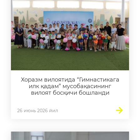
Хоразм вилоятида “Гимнастикага
илк қадам” мусобақасининг
вилоят босқичи бошланди
26 июнь 2026 йил