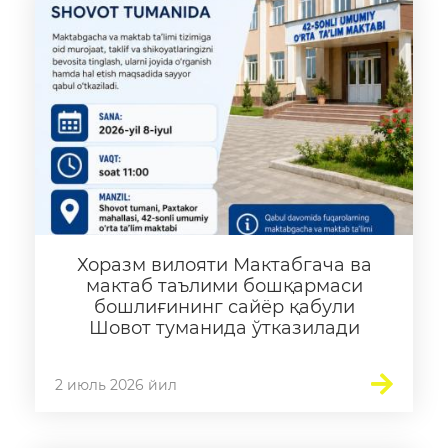
Хоразм вилояти Мактабгача ва
мактаб таълими бошқармаси
бошлиғининг сайёр қабули
Шовот туманида ўтказилади
2 июль 2026 йил