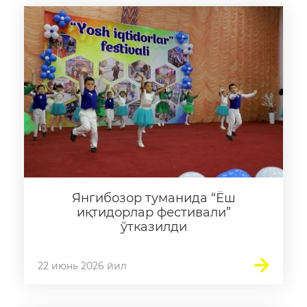
Янгибозор туманида “Ёш
иқтидорлар фестивали”
ўтказилди
22 июнь 2026 йил