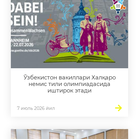
Ўзбекистон вакиллари Халқаро
немис тили олимпиадасида
иштирок этади
7 июль 2026 йил