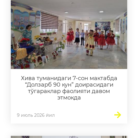
Хива туманидаги 7-сон мактабда
“Долзарб 90 кун” доирасидаги
тўгараклар фаолияти давом
этмоқда
9 июль 2026 йил