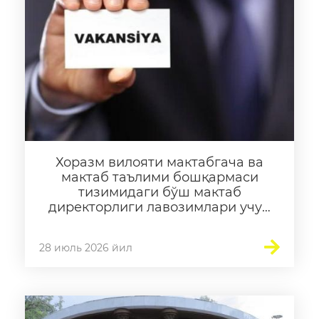
Электрон кундалик
1-синфга қабул
Электрон шаҳодатнома
Рақамли кутубхона
Ягона электрон тизим
Малака ошириш
Хоразм вилояти мактабгача ва
мактаб таълими бошқармаси
Бўш иш ўринлари
тизимидаги бўш мактаб
директорлиги лавозимлари учун
очиқ танлов эълон қилинади
Ахборот хизмати
28 июль 2026 йил
Пресс-релизлар
ОАВ биз ҳақимизда
Маърузалар