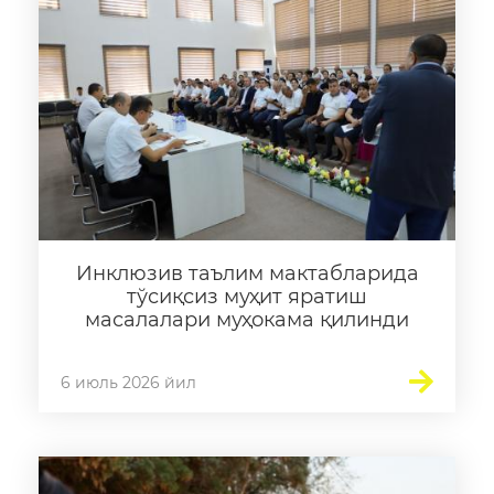
Инклюзив таълим мактабларида
тўсиқсиз муҳит яратиш
масалалари муҳокама қилинди
6 июль 2026 йил