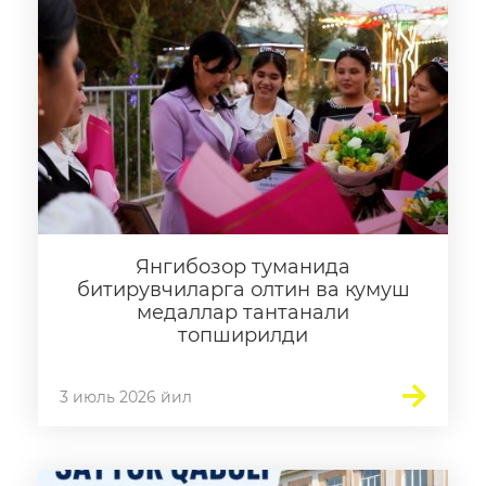
Янгибозор туманида
битирувчиларга олтин ва кумуш
медаллар тантанали
топширилди
3 июль 2026 йил