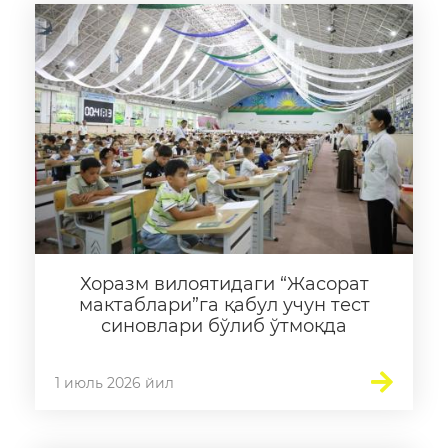
Хоразм вилоятидаги “Жасорат
мактаблари”га қабул учун тест
синовлари бўлиб ўтмоқда
1 июль 2026 йил