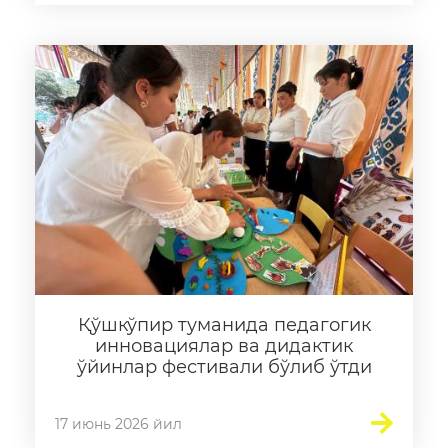
Қўшкўпир туманида педагогик
инновациялар ва дидактик
ўйинлар фестивали бўлиб ўтди
17 июнь 2026 йил