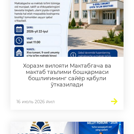
Хоразм вилояти Мактабгача ва
мактаб таълими бошқармаси
бошлиғининг сайёр қабули
ўтказилади
16 июль 2026 йил