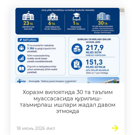
Хоразм вилоятида 30 та таълим
муассасасида қурилиш-
таъмирлаш ишлари жадал давом
этмоқда
18 июнь 2026 йил