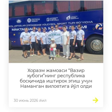
Хоразм жамоаси “Вазир
кубоги”нинг республика
босқичида иштирок этиш учун
Наманган вилоятига йўл олди
30 июнь 2026 йил