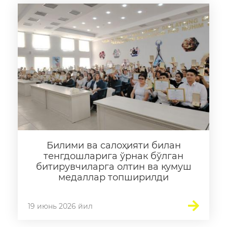
Билими ва салоҳияти билан
тенгдошларига ўрнак бўлган
битирувчиларга олтин ва кумуш
медаллар топширилди
19 июнь 2026 йил