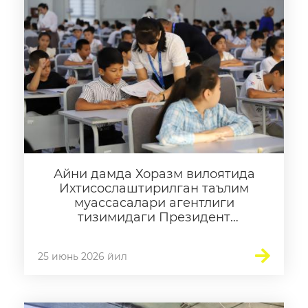
Айни дамда Хоразм вилоятида
Ихтисослаштирилган таълим
муассасалари агентлиги
тизимидаги Президент
мактабларига кириш
имтиҳонларининг саралаш
25 июнь 2026 йил
босқичи бошланди