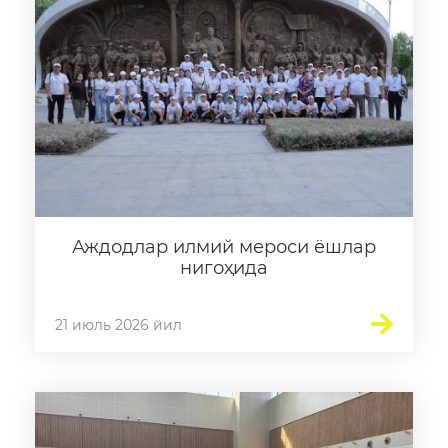
Галерея
Видеогалерея
Ахборот хизмати
Матбуот анжуманлари
Конференциялар
Ёрдам
Аждодлар илмий мероси ёшлар
нигоҳида
Танловлар
Аккредитация
21 июль 2026 йил
Инфографика
Эълонлар