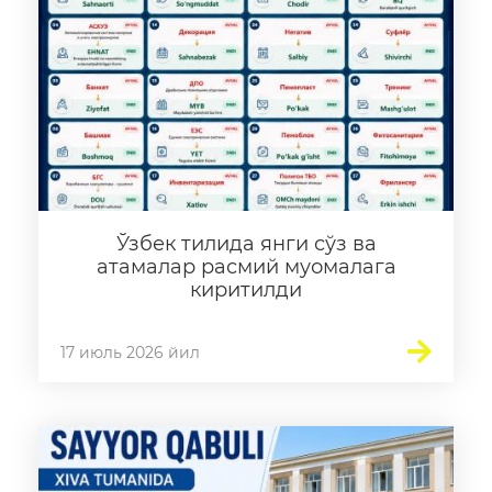
Коррупцияга оид
тарғибот материаллари
Ходимлар хатти-
ҳаракатига оид
коррупцияни олдини
олиш бўйича мурожаат
Коррупцияга қарши
Ўзбек тилида янги сўз ва
курашиш бўйича
атамалар расмий муомалага
идоравий ҳужжатлар
киритилди
Амалга оширилаётган
ишлар
17 июль 2026 йил
Хужжатлар
Янгиликлар