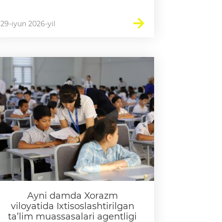
29-iyun 2026-yil
Ayni damda Xorazm
viloyatida Ixtisoslashtirilgan
ta’lim muassasalari agentligi