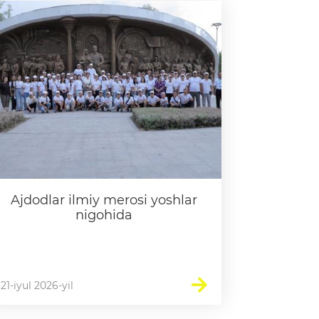
guruhi
Amalga oshirilayotgan
ami)
ishlar
Ajdodlar ilmiy merosi yoshlar
nigohida
21-iyul 2026-yil