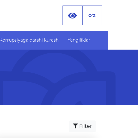
O‘Z
Korrupsiyaga qarshi kurash
Yangiliklar
Korrupsiyaga qarshi
Hujjatlar
kurash
Yangiliklar
Korrupsiyaga oid targ'ibot
o'plami
materiallari
Xodimlar xatti-harakatiga
oid korrupsiyani oldini olish
lish
bo'yicha murojaat
lar
Korrupsiyaga qarshi
navbatga
kurashish bo'yicha idoraviy
Filter
atdagi
hujjatlar