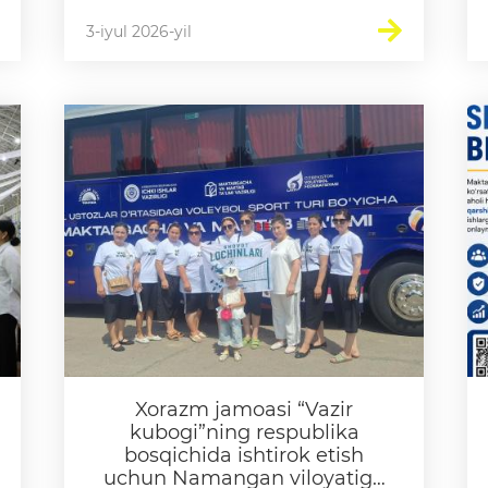
3-iyul 2026-yil
Xorazm jamoasi “Vazir
kubogi”ning respublika
bosqichida ishtirok etish
uchun Namangan viloyatiga