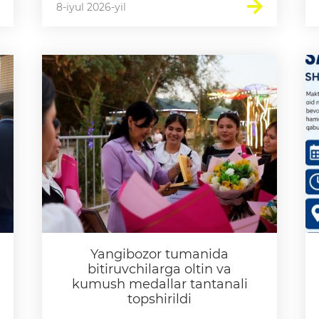
8-iyul 2026-yil
Yangibozor tumanida
bitiruvchilarga oltin va
kumush medallar tantanali
topshirildi