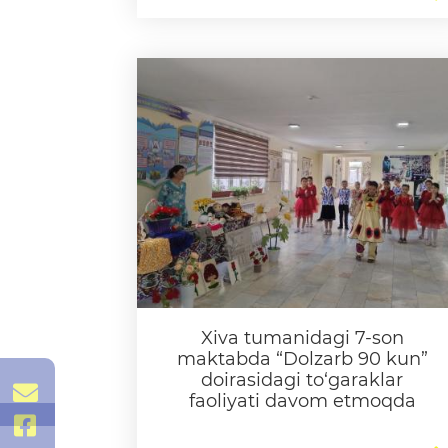
Xiva tumanidagi 7-son
maktabda “Dolzarb 90 kun”
doirasidagi to‘garaklar
xorazm-
faoliyati davom etmoqda
vxtb@exat.uz
@xorazmvmmtb