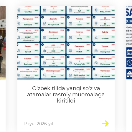
O‘zbek tilida yangi so‘z va
atamalar rasmiy muomalaga
kiritildi
17-iyul 2026-yil