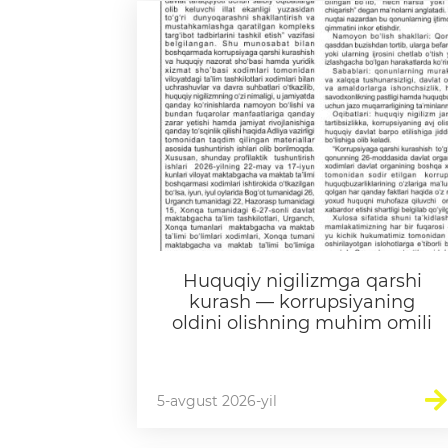
ajlislar o'tkazish
Bo'sh ish o'rin
qlashtiruvchi va
at organlari
Huquqiy nigilizmga qarshi
kurash — korrupsiyaning
oldini olishning muhim omili
5-avgust 2026-yil