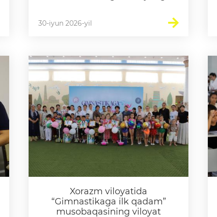
yo‘l oldi
30-iyun 2026-yil
Xorazm viloyatida
“Gimnastikaga ilk qadam”
musobaqasining viloyat