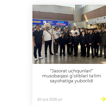
“Jasorat uchqunlari”
musobaqasi gʻoliblari taʼlim
sayohatiga yuborildi
20-iyul 2026-yil