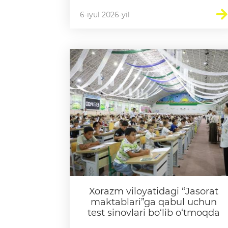
6-iyul 2026-yil
Xorazm viloyatidagi “Jasorat
maktablari”ga qabul uchun
test sinovlari bo‘lib o‘tmoqda