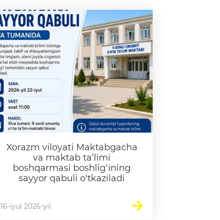
Xorazm viloyati Maktabgacha
va maktab ta’limi
boshqarmasi boshlig‘ining
sayyor qabuli o‘tkaziladi
16-iyul 2026-yil