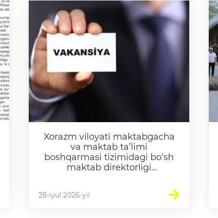
tartib raqami, yosh 
lari
Matbuot anjumanlari
hamda tashkilot raq
ma’lumotlar
Konferensiyalar
Yordam
Tanlovlar
Akkreditatsiya
Infografika
E'lonlar
Xorazm viloyati maktabgacha
va maktab ta’limi
boshqarmasi tizimidagi bo‘sh
maktab direktorligi
lavozimlari uchun ochiq
tanlov e’lon qilinadi
28-iyul 2026-yil