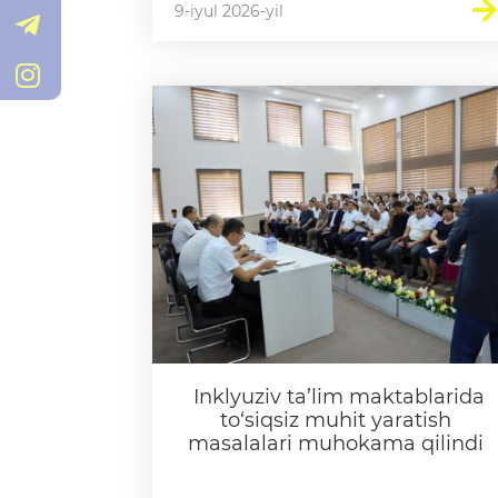
9-iyul 2026-yil
@Xorazm_MMTB
/xorazm_vmmtb
Inklyuziv ta’lim maktablarida
to‘siqsiz muhit yaratish
masalalari muhokama qilindi