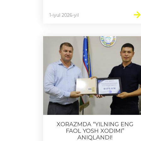
1-iyul 2026-yil
XORAZMDA “YILNING ENG
FAOL YOSH XODIMI”
ANIQLANDI!