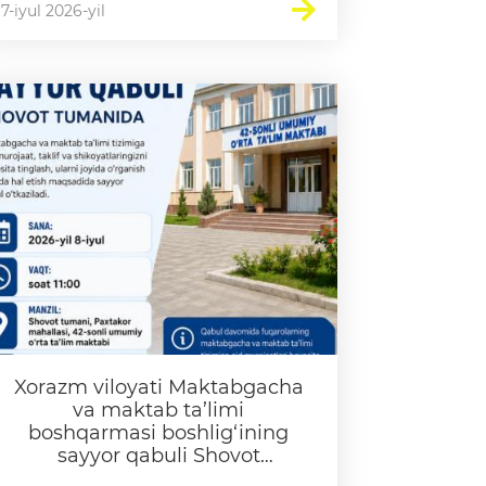
7-iyul 2026-yil
Xorazm viloyati Maktabgacha
va maktab ta’limi
boshqarmasi boshlig‘ining
sayyor qabuli Shovot
tumanida o‘tkaziladi