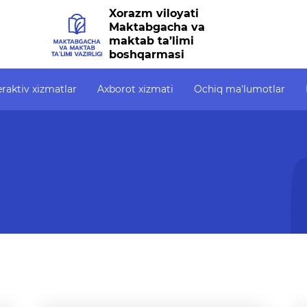
Xorazm viloyati
Maktabgacha va
maktab ta’limi
boshqarmasi
eraktiv xizmatlar
Axborot xizmati
Ochiq ma'lumotlar
zmatlar
Axborot xizmati
Ochiq ma'lumotlar
alik
Press-relizlar
Ochiq budjet
OAV biz haqimizda
Ochiq ma'lumotlar t
ahodatnoma
Ma'ruzalar
Bolalarni davlat
maktabgacha ta’lim
bxona
Galereya
tashkilotiga qabul qi
uchun berilgan ariza
on tizim
Videogalereya
navbati (ro‘yxati)
to‘g‘risidagi (ariza 
sh
Axborot xizmati
qo‘yilgan sana, ro‘yx