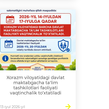
Xorazm viloyatidagi davlat
maktabgacha ta'lim
tashkilotlari faoliyati
vaqtinchalik to‘xtatiladi
13-iyul 2026-yil