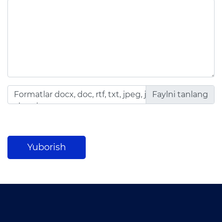
Galereya
Videogalereya
Axborot xizmati
Matbuot anjumanlari
Konferensiyalar
Formatlar docx, doc, rtf, txt, jpeg, jpg, png, df, xls,
Yordam
xlsx, zip, rar
Tanlovlar
Akkreditatsiya
Yuborish
Infografika
E'lonlar
Ochiq ma'lumotlar