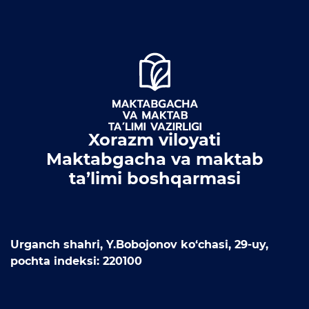
Ochiq budjet
Ochiq ma'lumotlar to'plami
Bolalarni davlat
maktabgacha ta’lim
tashkilotiga qabul qilish
uchun berilgan arizalar
navbati (ro‘yxati)
Xorazm viloyati
to‘g‘risidagi (ariza navbatga
Maktabgacha va maktab
qo‘yilgan sana, ro‘yxatdagi
ta’limi boshqarmasi
tartib raqami, yosh guruhi
hamda tashkilot raqami)
ma’lumotlar
Urganch shahri, Y.Bobojonov ko‘chasi, 29-uy,
Korrupsiyaga qarshi
pochta indeksi: 220100
kurash
Korrupsiyaga oid targ'ibot
materiallari