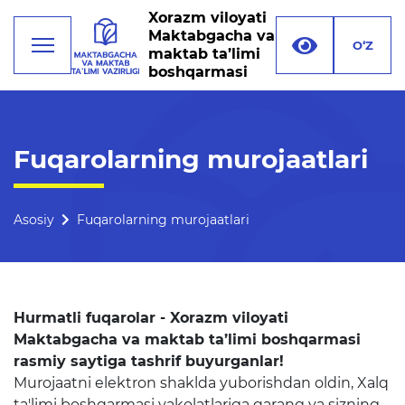
Xorazm viloyati
Maktabgacha va
O‘Z
maktab ta’limi
boshqarmasi
Faoliyat
Fuqarolarning murojaatlari
Rahbariyat
Boshqarma tuzilmasi
Asosiy
Fuqarolarning murojaatlari
Missiya, maqsad va vazifalar
Rekvizitlar
Hurmatli fuqarolar - Xorazm viloyati
Bogʻlanish
Maktabgacha va maktab ta’limi boshqarmasi
rasmiy saytiga tashrif buyurganlar!
Xalqaro aloqalar
Murojaatni elektron shaklda yuborishdan oldin, Xalq
ta'limi boshqarmasi vakolatlariga qarang va sizning
Ochiq majlislar o'tkazish