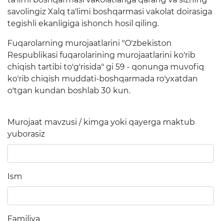
rejalari
savolingiz Xalq ta'limi boshqarmasi vakolat doirasiga
tegishli ekanligiga ishonch hosil qiling.
Muvofiqlashtiruvchi va
maslahat organlari
Fuqarolarning murojaatlarini "O'zbekiston
Respublikasi fuqarolarining murojaatlarini ko'rib
chiqish tartibi to'g'risida" gi 59 - qonunga muvofiq
Ta'lim
ko'rib chiqish muddati-boshqarmada ro'yxatdan
o'tgan kundan boshlab 30 kun.
Tahliliy ma'lumotlar
Ta'limga doir terminlar
Murojaat mavzusi / kimga yoki qayerga maktub
"Barkamol Avlod" Bolalar
yuborasiz
markazi
Hisobotlar
Ism
Interaktiv xizmatlar
Elektron kundalik
Familiya