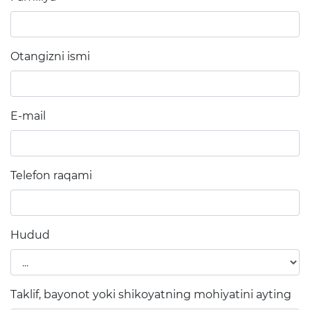
1-sinfga qabul
Elektron shahodatnoma
Otangizni ismi
Raqamli kutubxona
Yagona elektron tizim
E-mail
Malaka oshirish
Bo'sh ish o'rinlari
Telefon raqami
Axborot xizmati
Press-relizlar
Hudud
OAV biz haqimizda
Ma'ruzalar
Taklif, bayonot yoki shikoyatning mohiyatini ayting