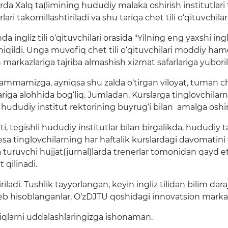
 Xalq ta(limining hududiy malaka oshirish institutlari 
ari takomillashtiriladi va shu tariqa chet tili o‘qituvchilar
ingliz tili o‘qituvchilari orasida "Yilning eng yaxshi ingliz
hiqildi. Unga muvofiq chet tili o‘qituvchilari moddiy hamd
sh markazlariga tajriba almashish xizmat safarlariga yuboril
h hammamizga, ayniqsa shu zalda o‘tirgan viloyat, tuman ch
llariga alohhida bog‘liq. Jumladan, Kurslarga tinglovchilar
li hududiy institut rektorining buyrug‘i bilan amalga oshiri
ati, tegishli hududiy institutlar bilan birgalikda, hududi
esa tinglovchilarning har haftalik kurslardagi davomatini 
turuvchi hujjat(jurnal)larda trenerlar tomonidan qayd etil
 qilinadi.
iladi. Tushlik tayyorlangan, keyin ingliz tilidan bilim da
 deb hisoblanganlar, O‘zDJTU qoshidagi innovatsion marka
riqlarni uddalashlaringizga ishonaman.