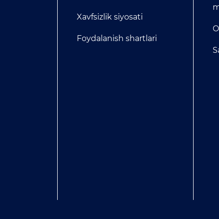
m
Xavfsizlik siyosati
O
Foydalanish shartlari
S