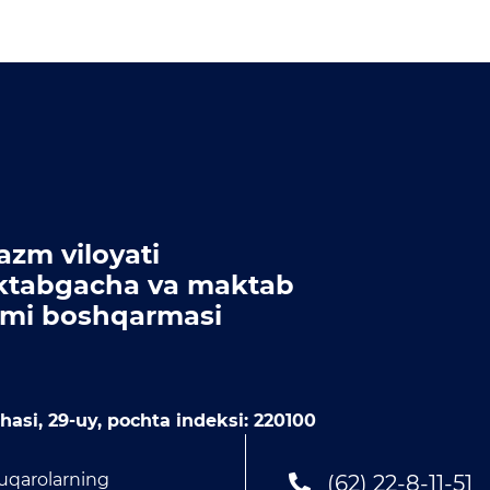
azm viloyati
tabgacha va maktab
limi boshqarmasi
asi, 29-uy, pochta indeksi: 220100
uqarolarning
(62) 22-8-11-51