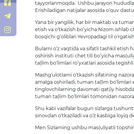
@xorazmvmmtb
tayyorlanmoqda. Ushbu jarayon hududlarda
Erishiladigan natijalar asosida o‘quv dasturl
@Xorazm_MMTB
Yana bir yangilik, har bir maktab va tumanda 
/xorazm_vmmtb
etish va o‘tkazish bo‘yicha Nizom ishlab c
bosqichi g‘oliblari Yevropadagi til o‘rgati
Bularni o‘z vaqtida va sifatli tashkil etis
oshirish instituti chet tili bo‘yicha mas(u
ta(lim bo‘limlari ro‘yxatlari asosida tegish
Mashg‘ulotlarni o‘tkazish sifatining nazor
amalga oshiriladi, tuman ta(lim bo‘limlari 
tinglovchilarning davomati qat(iy hisobda 
tuman ta(lim bo‘limlari tomonidan nazorat
Shu kabi vazifalar bugun sizlarga tushuntir
sinovdan o‘tkaziladi va o‘z kasbiga loyiq
Men Sizlarning ushbu mas(uliyatli topshi