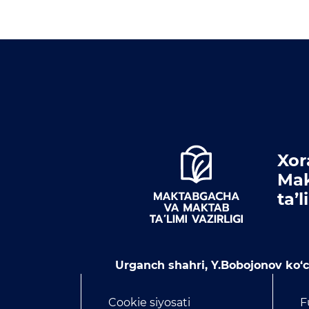
Xor
Mak
ta’
Urganch shahri, Y.Bobojonov ko‘ch
Cookie siyosati
F