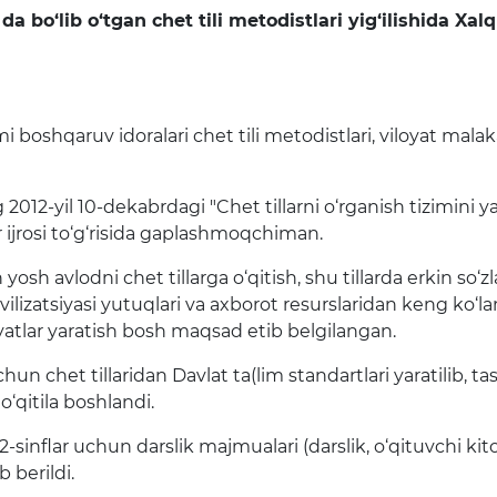
tartib raqami, yosh 
bo‘lib o‘tgan chet tili metodistlari yig‘ilishida
Xal
q
lari
Matbuot anjumanlari
hamda tashkilot raq
ma’lumotlar
Konferensiyalar
Yordam
 boshqaruv idoralari chet tili metodistlari, viloyat malaka
Tanlovlar
Akkreditatsiya
012-yil 10-dekabrdagi "Chet tillarni o‘rganish tizimini y
ar ijrosi to‘g‘risida gaplashmoqchiman.
Infografika
 yosh avlodni chet tillarga o‘qitish, shu tillarda erkin so
E'lonlar
ivilizatsiyasi yutuqlari va axborot resurslaridan keng ko‘
yatlar yaratish bosh maqsad etib belgilangan.
n chet tillaridan Davlat ta(lim standartlari yaratilib, ta
o‘qitila boshlandi.
-sinflar uchun darslik majmualari (darslik, o‘qituvchi kit
b berildi.