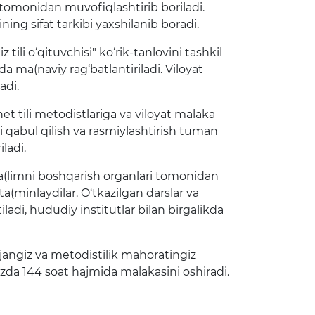
tomonidan muvofiqlashtirib boriladi.
ining sifat tarkibi yaxshilanib boradi.
 tili o‘qituvchisi" ko‘rik-tanlovini tashkil
a ma(naviy rag‘batlantiriladi. Viloyat
adi.
et tili metodistlariga va viloyat malaka
ni qabul qilish va rasmiylashtirish tuman
ladi.
y ta(limni boshqarish organlari tomonidan
ta(minlaydilar. O‘tkazilgan darslar va
adi, hududiy institutlar bilan birgalikda
rajangiz va metodistilik mahoratingiz
zda 144 soat hajmida malakasini oshiradi.