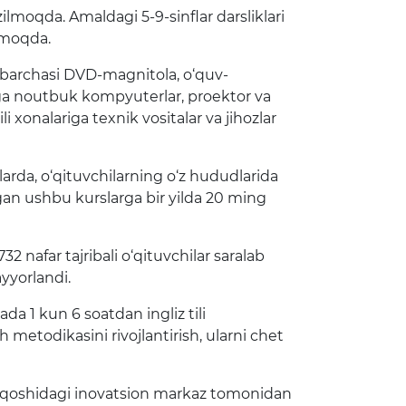
ilmoqda. Amaldagi 5-9-sinflar darsliklari
ilmoqda.
ng barchasi DVD-magnitola, o‘quv-
larga noutbuk kompyuterlar, proektor va
li xonalariga texnik vositalar va jihozlar
arda, o‘qituvchilarning o‘z hududlarida
digan ushbu kurslarga bir yilda 20 ming
 nafar tajribali o‘qituvchilar saralab
ayyorlandi.
a 1 kun 6 soatdan ingliz tili
h metodikasini rivojlantirish, ularni chet
TU qoshidagi inovatsion markaz tomonidan