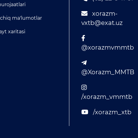
urojaatlari
xorazm-
chiq ma'lumotlar
vxtb@exat.uz
ayt xaritasi
@xorazmvmmtb
@Xorazm_MMTB
/xorazm_vmmtb
/xorazm_xtb