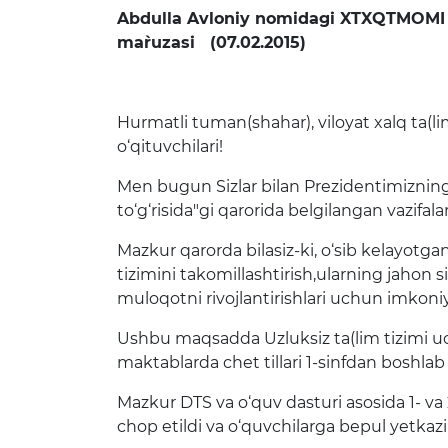
Abdulla Avloniy nomidagi XTXQTMOMI da 
ajlislar o'tkazish
Bo'sh ish o'rin
ma`ruzasi (
0
7.02.2015)
qlashtiruvchi va
at organlari
Hurmatli tuman(shahar), viloyat xalq ta(limi
o‘qituvchilari!
Men bugun Sizlar bilan Prezidentimizning 2
to‘g‘risida"gi qarorida belgilangan vazifal
Mazkur qarorda bilasiz-ki, o‘sib kelayotgan
tizimini takomillashtirish,ularning jahon s
muloqotni rivojlantirishlari uchun imkoni
Ushbu maqsadda Uzluksiz ta(lim tizimi uchu
maktablarda chet tillari 1-sinfdan boshlab 
Mazkur DTS va o‘quv dasturi asosida 1- va 2
chop etildi va o‘quvchilarga bepul yetkazi