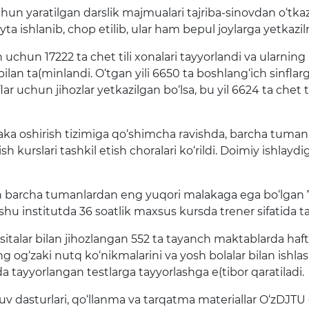
hun yaratilgan darslik majmualari tajriba-sinovdan o‘tkaz
ayta ishlanib, chop etilib, ular ham bepul joylarga yetkaz
ish uchun 17222 ta chet tili xonalari tayyorlandi va ularni
r bilan ta(minlandi. O‘tgan yili 6650 ta boshlang‘ich sinf
ar uchun jihozlar yetkazilgan bo‘lsa, bu yil 6624 ta chet ti
ka oshirish tizimiga qo‘shimcha ravishda, barcha tumanl
sh kurslari tashkil etish choralari ko‘rildi. Doimiy ishlay
un barcha tumanlardan eng yuqori malakaga ega bo‘lgan 732
ari shu institutda 36 soatlik maxsus kursda trener sifatida t
talar bilan jihozlangan 552 ta tayanch maktablarda haftad
ng og‘zaki nutq ko‘nikmalarini va yosh bolalar bilan ishlas
ida tayyorlangan testlarga tayyorlashga e(tibor qaratiladi.
uv dasturlari, qo‘llanma va tarqatma materiallar O‘zDJ