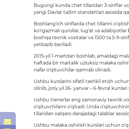
Bugungi kunda chet tillaridan 3-sinflar uc
yangi Davlat ta(lim standartlari asosida q
Boshlang‘ich sinflarda chet tillarini o‘qit
ko‘rgazmali qurollar, lug‘at va adabiyotla
boshqa texnik vositalar va 1500 ta 5-9-sinfl
yetkazib beriladi.
2015-yil 1-martdan boshlab, amaldagi mala
haftada bir martalik uzluksiz malaka oshiri
nafar o‘qituvchilar qamrab olinadi.
Ushbu kurslarini sifatli tashkil etish uch
olinib, joriy yil 26- yanvar – 6-fevral kunl
Ushbu trenerlar eng zamonaviy texnik vosi
o‘qituvchilarni o‘qitadi. Unda o‘qituvchini
tillaridan xalqaro darajadagi talablar asos
xorazm-
vxtb@exat.uz
Ushbu malaka oshirish kurslari uchun o‘q