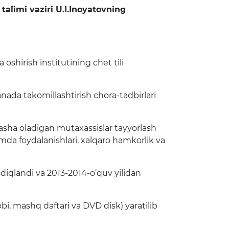
guruhi
ta`limi vaziri U.I.Inoyatovning
Amalga oshirilayotgan
ami)
ishlar
 oshirish institutining chet tili
anada takomillashtirish chora-tadbirlari
‘zlasha oladigan mutaxassislar tayyorlash
lamda foydalanishlari, xalqaro hamkorlik va
sdiqlandi va 2013-2014-o‘quv yilidan
obi, mashq daftari va DVD disk) yaratilib