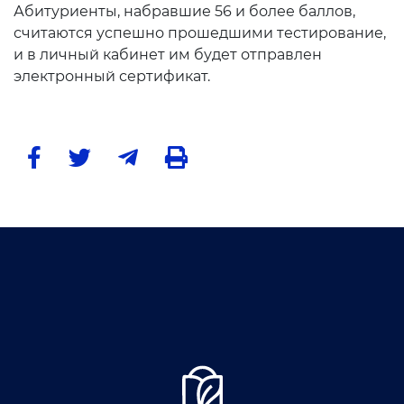
Абитуриенты, набравшие 56 и более баллов,
Доклады
считаются успешно прошедшими тестирование,
и в личный кабинет им будет отправлен
Галерея
электронный сертификат.
Видеогалерея
Пресс-служба
Пресс конференции
Конференции
Помощь
Конкурсы
Аккредитация
Инфографика
Объявления