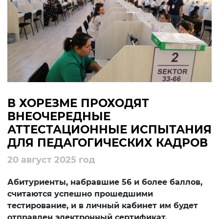
Планы проведения
открытых заседаний
Muvofiqlashtiruvchi va
maslahat organlari
Образование
Аналитические данные
В ХОРЕЗМЕ ПРОХОДЯТ
ВНЕОЧЕРЕДНЫЕ
Термины об образовании
АТТЕСТАЦИОННЫЕ ИСПЫТАНИЯ
ДЛЯ ПЕДАГОГИЧЕСКИХ КАДРОВ
Детские центры
"Баркамол авлод"
20 август 2025 год
Отчеты
Абитуриенты, набравшие 56 и более баллов,
считаются успешно прошедшими
Интерактивные услуги
тестирование, и в личный кабинет им будет
отправлен электронный сертификат.