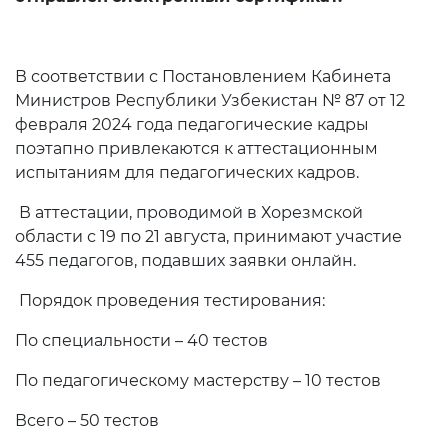
Электронный дневник
Прием в 1 класс
В соответствии с Постановлением Кабинета
Электронный аттестат
Министров Республики Узбекистан № 87 от 12
февраля 2024 года педагогические кадры
Электронная библиотека
поэтапно привлекаются к аттестационным
Единая электронная
испытаниям для педагогических кадров.
система
В аттестации, проводимой в Хорезмской
Повышение
области с 19 по 21 августа, принимают участие
квалификации
455 педагогов, подавших заявки онлайн.
Bo'sh ish o'rinlari
Порядок проведения тестирования:
По специальности – 40 тестов
Информационная служба
По педагогическому мастерству – 10 тестов
Пресс релизы
Всего – 50 тестов
СМИ о Нас