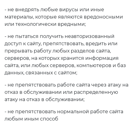
Электронный дневник
- не внедрять любые вирусы или иные
Прием в 1 класс
материалы, которые являются вредоносными
или технологически вредными;
Электронный аттестат
- не пытаться получить неавторизованный
Электронная библиотека
доступ к сайту, препятствовать, вредить или
прерывать работу любых разделов сайта,
Единая электронная
система
серверов, на которых хранится информация
сайта, или любых серверов, компьютеров и баз
Повышение
данных, связанных с сайтом;
квалификации
- не препятствовать работе сайта через атаку на
Bo'sh ish o'rinlari
отказ в обслуживании или распределенную
атаку на отказ в обслуживании;
Информационная служба
- не препятствовать нормальной работе сайта
любым иным способ
Пресс релизы
СМИ о Нас