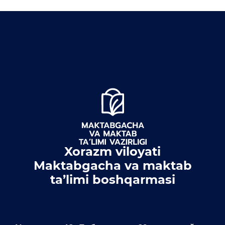
Доклады
Галерея
Видеогалерея
Пресс-служба
Пресс конференции
Конференции
Помощь
Xorazm viloyati
Конкурсы
Maktabgacha va maktab
ta’limi boshqarmasi
Аккредитация
Инфографика
Объявления