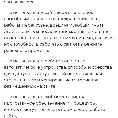
соглашаетесь:
Планы проведения
открытых заседаний
- не использовать сайт любым способом,
способным привести к прекращению его
Muvofiqlashtiruvchi va
работы, перегрузке, вреду или любым иным
maslahat organlari
отрицательным последствиям, а также мешать
использованию сайта третьими лицами, включая
Образование
их способность работать с сайтом в режиме
реального времени;
Аналитические данные
- не использовать роботов или иные
Термины об образовании
автоматические устройства, способы и средства
для доступа к сайту с любой целью, включая
Детские центры
отслеживание и копирование материалов,
"Баркамол авлод"
размещенных на сайте;
Отчеты
- не использовать любые устройства,
программное обеспечение и процедуры,
Интерактивные услуги
которые могут помешать нормальной работе
сайта;