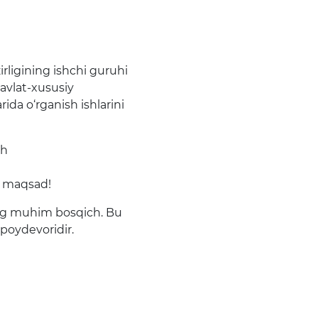
rligining ishchi guruhi
davlat-xususiy
ida o‘rganish ishlarini
sh
iy maqsad!
eng muhim bosqich. Bu
 poydevoridir.