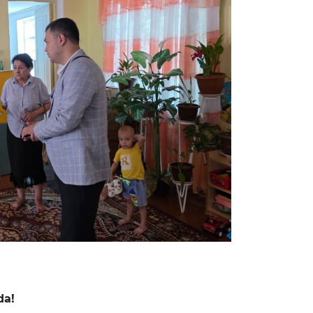
guruhi
Amalga oshirilayotgan
ami)
ishlar
da!