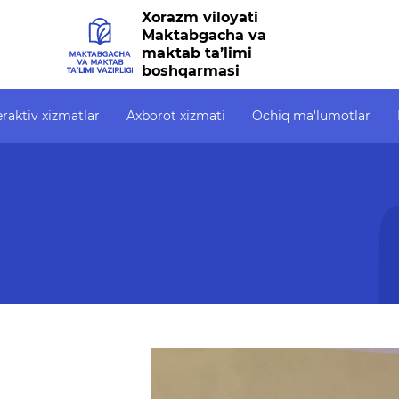
Xorazm viloyati
Maktabgacha va
maktab ta’limi
boshqarmasi
eraktiv xizmatlar
Axborot xizmati
Ochiq ma'lumotlar
zmatlar
Axborot xizmati
Ochiq ma'lumotlar
alik
Press-relizlar
Ochiq budjet
OAV biz haqimizda
Ochiq ma'lumotlar t
ahodatnoma
Ma'ruzalar
Bolalarni davlat
maktabgacha ta’lim
bxona
Galereya
tashkilotiga qabul qi
uchun berilgan ariza
on tizim
Videogalereya
navbati (ro‘yxati)
to‘g‘risidagi (ariza 
sh
Axborot xizmati
qo‘yilgan sana, ro‘yx