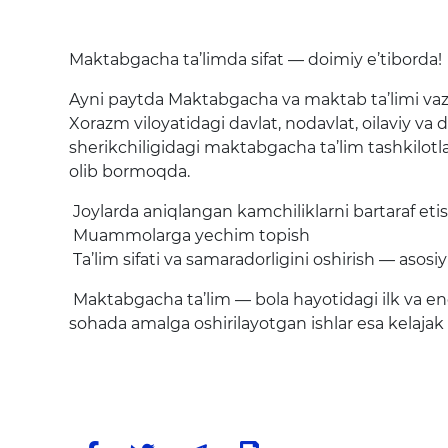
Maktabgacha ta’limda sifat — doimiy e’tiborda!
Ayni paytda Maktabgacha va maktab ta’limi vazi
Xorazm viloyatidagi davlat, nodavlat, oilaviy va 
sherikchiligidagi maktabgacha ta’lim tashkilotlar
olib bormoqda.
Joylarda aniqlangan kamchiliklarni bartaraf eti
Muammolarga yechim topish
Ta’lim sifati va samaradorligini oshirish — asos
Maktabgacha ta’lim — bola hayotidagi ilk va 
sohada amalga oshirilayotgan ishlar esa kelajak