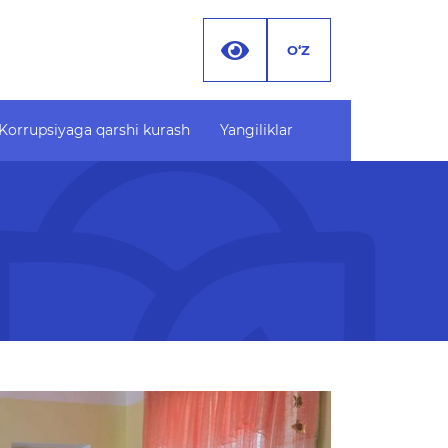
O‘Z
Korrupsiyaga qarshi kurash
Yangiliklar
Korrupsiyaga qarshi
Hujjatlar
kurash
Yangiliklar
Korrupsiyaga oid targ'ibot
o'plami
materiallari
Xodimlar xatti-harakatiga
oid korrupsiyani oldini olish
lish
bo'yicha murojaat
lar
Korrupsiyaga qarshi
navbatga
kurashish bo'yicha idoraviy
atdagi
hujjatlar