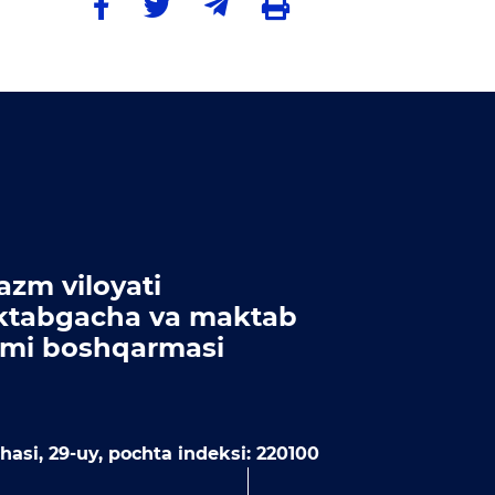
azm viloyati
tabgacha va maktab
limi boshqarmasi
asi, 29-uy, pochta indeksi: 220100