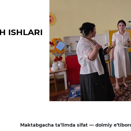
tartib raqami, yosh 
lari
Matbuot anjumanlari
hamda tashkilot raq
ma’lumotlar
Konferensiyalar
Yordam
 ISHLARI
Tanlovlar
Akkreditatsiya
Infografika
E'lonlar
Maktabgacha ta’limda sifat — doimiy e’tibor