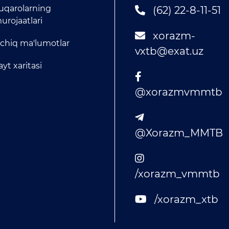
uqarolarning
(62) 22-8-11-51
urojaatlari
xorazm-
chiq ma'lumotlar
vxtb@exat.uz
ayt xaritasi
@xorazmvmmtb
@Xorazm_MMTB
/xorazm_vmmtb
/xorazm_xtb