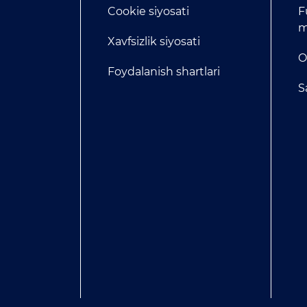
Cookie siyosati
F
m
Xavfsizlik siyosati
O
Foydalanish shartlari
S