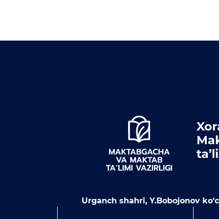
Xor
Mak
ta’
Urganch shahri, Y.Bobojonov ko‘ch