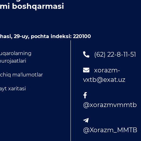
limi boshqarmasi
asi, 29-uy, pochta indeksi: 220100
uqarolarning
(62) 22-8-11-51
urojaatlari
xorazm-
chiq ma'lumotlar
vxtb@exat.uz
ayt xaritasi
@xorazmvmmtb
@Xorazm_MMTB