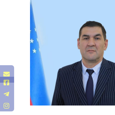
xorazm-
vxtb@exat.uz
@xorazmvmmtb
@Xorazm_MMTB
/xorazm_vmmtb