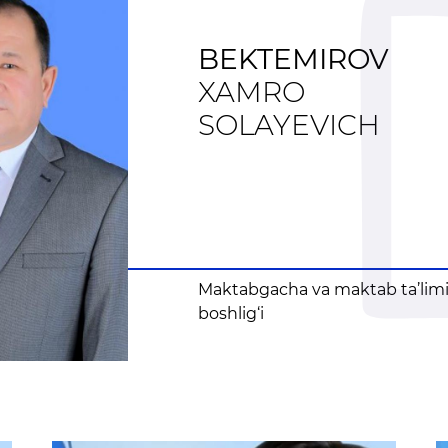
tartib raqami, yosh 
lari
Matbuot anjumanlari
hamda tashkilot raq
ma’lumotlar
BEKTEMIROV
Konferensiyalar
XAMRO
Yordam
SOLAYEVICH
Tanlovlar
Akkreditatsiya
Infografika
E'lonlar
Maktabgacha va maktab ta’lim
boshlig‘i