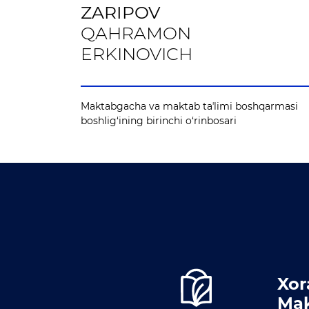
ZARIPOV
QAHRAMON
ERKINOVICH
Maktabgacha va maktab taʼlimi boshqarmasi
boshlig‘ining birinchi o‘rinbosari
Xor
Mak