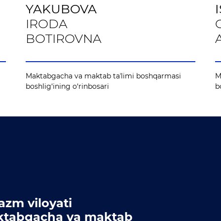
YAKUBOVA
IRODA
BOTIROVNA
Maktabgacha va maktab taʼlimi boshqarmasi
M
boshlig‘ining o‘rinbosari
b
azm viloyati
tabgacha va maktab