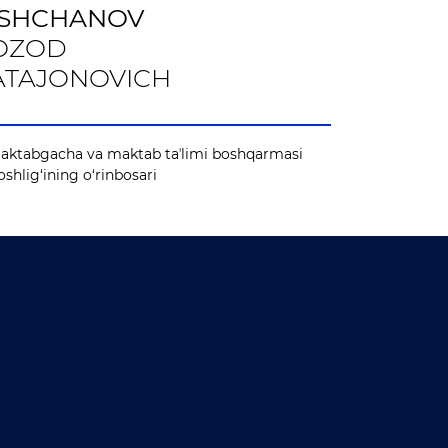
ISHCHANOV
OZOD
ATAJONOVICH
aktabgacha va maktab taʼlimi boshqarmasi
oshlig‘ining o‘rinbosari