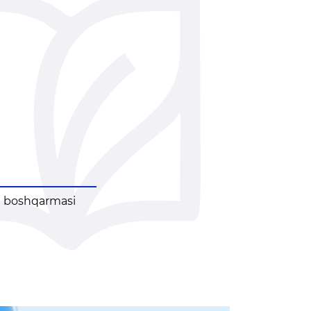
guruhi
Amalga oshirilayotgan
ami)
ishlar
i boshqarmasi