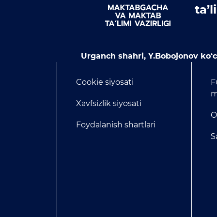
ta’
Urganch shahri, Y.Bobojonov ko‘ch
Cookie siyosati
F
m
Xavfsizlik siyosati
O
Foydalanish shartlari
S