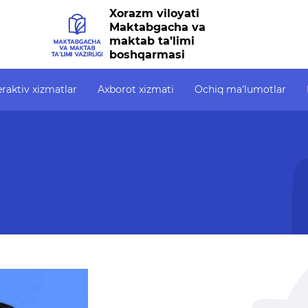
Xorazm viloyati
Maktabgacha va
maktab ta’limi
boshqarmasi
eraktiv xizmatlar
Axborot xizmati
Ochiq ma'lumotlar
zmatlar
Axborot xizmati
Ochiq ma'lumotlar
alik
Press-relizlar
Ochiq budjet
OAV biz haqimizda
Ochiq ma'lumotlar t
ahodatnoma
Ma'ruzalar
Bolalarni davlat
maktabgacha ta’lim
bxona
Galereya
tashkilotiga qabul qi
uchun berilgan ariza
on tizim
Videogalereya
navbati (ro‘yxati)
to‘g‘risidagi (ariza 
sh
Axborot xizmati
qo‘yilgan sana, ro‘yx