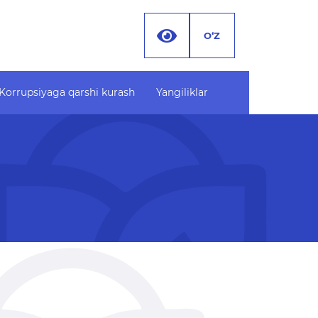
O‘Z
Korrupsiyaga qarshi kurash
Yangiliklar
Korrupsiyaga qarshi
Hujjatlar
kurash
Yangiliklar
Korrupsiyaga oid targ'ibot
o'plami
materiallari
Xodimlar xatti-harakatiga
oid korrupsiyani oldini olish
lish
bo'yicha murojaat
lar
Korrupsiyaga qarshi
navbatga
kurashish bo'yicha idoraviy
atdagi
hujjatlar