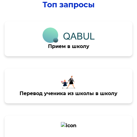
Топ запросы
Планы проведения
открытых заседаний
Muvofiqlashtiruvchi va
maslahat organlari
Прием в школу
Образование
Аналитические данные
Термины об образовании
Детские центры
Перевод ученика из школы в школу
"Баркамол авлод"
Отчеты
Интерактивные услуги