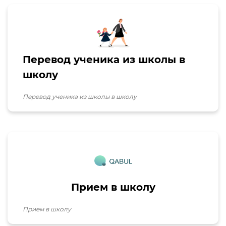
Открытые данные
Открытый бюджет
Перевод ученика из школы в
Набор открытых
школу
документов
Перевод ученика из школы в школу
Старшеклассник школа
обучение организация
прием как берилган
аризалв очереди (список)
продления (заявление
очередная встреча дата,
список заказа номер,
группа организации
номер) информация
Прием в школу
Прием в школу
Korrupsiyaga qarshi
kurash