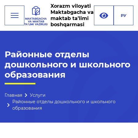
Xorazm viloyati
Maktabgacha va
РУ
maktab ta’limi
boshqarmasi
Деятельность
Районные отделы
дошкольного и школьного
Руководство
образования
Структура управления
Миссия, цели и задачи
Главная
Услуги
Реквизиты
Районные отделы дошкольного и школьного
образования
Контакты
Международные
отношения